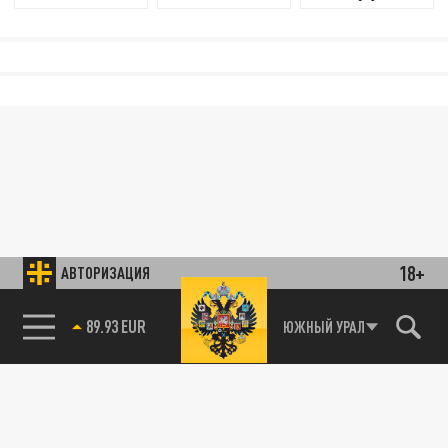
18+
АВТОРИЗАЦИЯ
85.64 BRENT
ЮЖНЫЙ УРАЛ
89.93 EUR