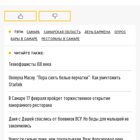
ТЕГИ:
САМАРА
САМАРСКАЯ ОБЛАСТЬ
ДЕНЬ БАРМЕНА
ОПРОС
БАРЫ В САМАРЕ
РЕСТОРАНЫ В САМАРЕ
ЧИТАЙТЕ ТАКЖЕ:
Технофашисты XXI века
Оплеуха Маску. "Пора снять белые перчатки": Как уничтожить
Starlink
В Самаре 17 февраля пройдет торжественное открытие
панорамного ресторана
Даня с Дашей спаслись от боевиков ВСУ. Но беды для малышей не
закончились
Новости сильно хуже, чем докладывали. Враг форсировал реку.