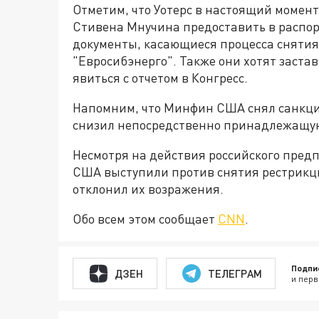
Отметим, что Уотерс в настоящий момен
Стивена Мнучина предоставить в распо
документы, касающиеся процесса снятия 
"Евросибэнерго". Также они хотят заста
явиться с отчетом в Конгресс.
Напомним, что Минфин США снял санкции
снизил непосредственно принадлежащую
Несмотря на действия российского пред
США выступили против снятия рестрикци
отклонил их возражения.
Обо всем этом сообщает
CNN
.
Подпи
ДЗЕН
ТЕЛЕГРАМ
и перв