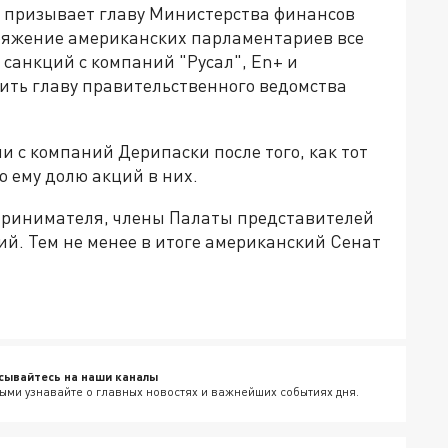
т призывает главу Министерства финансов
ряжение американских парламентариев все
санкций с компаний "Русал", En+ и
вить главу правительственного ведомства
 с компаний Дерипаски после того, как тот
 ему долю акций в них.
принимателя, члены Палаты представителей
й. Тем не менее в итоге американский Сенат
сывайтесь на наши каналы
ыми узнавайте о главных новостях и важнейших событиях дня.