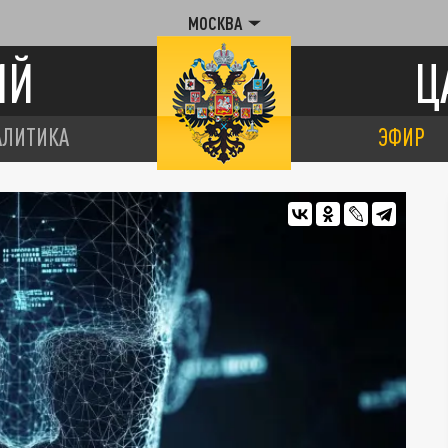
МОСКВА
ИЙ
Ц
АЛИТИКА
ЭФИР