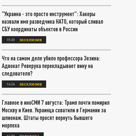
"Украина - это просто инструмент": Хакеры
назвали имя разведчика НАТО, который сливал
СБУ координаты объектов в России
15:20
ЭКСКЛЮЗИВ
Что на самом деле убило профессора Зезина:
Адвокат Реверука перекладывает вину на
следователя?
14:24
ЭКСКЛЮЗИВ
Главное в иноСМИ 7 августа: Трамп почти помирил
Москву и Киев. Украинца схватили в Германии за
шпионаж. Штаты просят вернуть бывшего
морпеха
11:00
ПОЛИТИКА