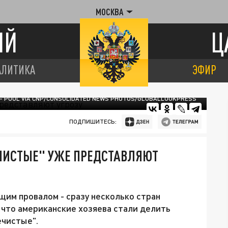
МОСКВА
ИЙ
Ц
АЛИТИКА
ЭФИР
 - POOL VIA CNP/CONSOLIDATED NEWS PHOTOS/GLOBALLOOKPRESS
ПОДПИШИТЕСЬ:
ЧИСТЫЕ" УЖЕ ПРЕДСТАВЛЯЮТ
им провалом - сразу несколько стран
 что американские хозяева стали делить
ечистые".