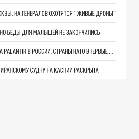
ОСКВЫ: НА ГЕНЕРАЛОВ ОХОТЯТСЯ "ЖИВЫЕ ДРОНЫ"
. НО БЕДЫ ДЛЯ МАЛЫШЕЙ НЕ ЗАКОНЧИЛИСЬ
"ОЧЕНЬ ПЛОХИЕ НОВОСТИ": БОЛЬШАЯ ОШИБКА PALANTIR В РОССИИ. СТРАНЫ НАТО ВПЕРВЫЕ ЗА СВО ОСТАНОВИЛИ ПОСТАВКИ ОРУЖИЯ. ВСУ ТЕРЯЮТ ПРИГРАНИЧЬЕ?
О ИРАНСКОМУ СУДНУ НА КАСПИИ РАСКРЫТА