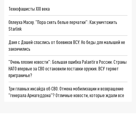
Технофашисты XXI века
Оплеуха Маску. "Пора снять белые перчатки": Как уничтожить
Starlink
Даня с Дашей спаслись от боевиков ВСУ. Но беды для малышей не
закончились
"Очень плохие новости": Большая ошибка Palantir в России. Страны
НАТО впервые за СВО остановили поставки оружия. ВСУ теряют
приграничье?
Три главных инсайда об СВО. Отмена мобилизации и возвращение
"генерала Армагеддона"? Отличные новости, которые ждали все