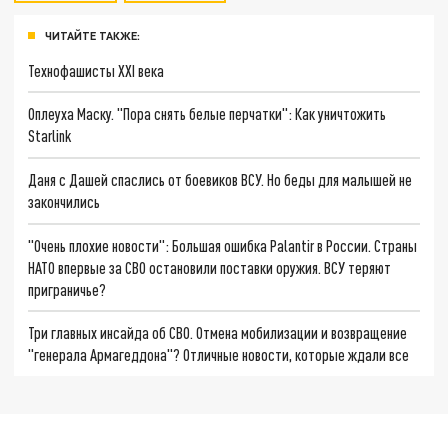
ЧИТАЙТЕ ТАКЖЕ:
Технофашисты XXI века
Оплеуха Маску. "Пора снять белые перчатки": Как уничтожить
Starlink
Даня с Дашей спаслись от боевиков ВСУ. Но беды для малышей не
закончились
"Очень плохие новости": Большая ошибка Palantir в России. Страны
НАТО впервые за СВО остановили поставки оружия. ВСУ теряют
приграничье?
Три главных инсайда об СВО. Отмена мобилизации и возвращение
"генерала Армагеддона"? Отличные новости, которые ждали все