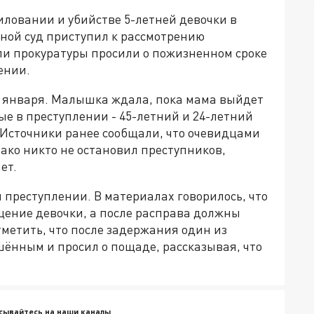
иловании и убийстве 5-летней девочки в
тной суд приступил к рассмотрению
ли прокуратуры просили о пожизненном сроке
ении.
4 января. Малышка ждала, пока мама выйдет
е в преступлении - 45-летний и 24-летний
 Источники ранее сообщали, что очевидцами
ако никто не остановил преступников,
ает.
преступлении. В материалах говорилось, что
щение девочки, а после расправа должны
тметить, что после задержания один из
ённым и просил о пощаде, рассказывая, что
сывайтесь на наши каналы