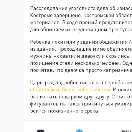
Расследование уголовного дела об изнас
Костроме завершено. Костромской облас
материалов. В ходе прений представите
для обвиняемых в чудовищном преступл
Ребёнка похитили у здания общежития 
из здания. Проходившие мимо обвиняемы
мужчины - схватили девочку и скрылись.
похищения стали несколько человек. Одн
посчитав, что девочка просто капризнич
Царьград подробно писал о совершённом 
обвиняемые были любовниками
. И похи
были стать подарком друг другу. Стоит о
фигурантов пытался прикинуться умалиш
боится пожизненного срока.
Подпи