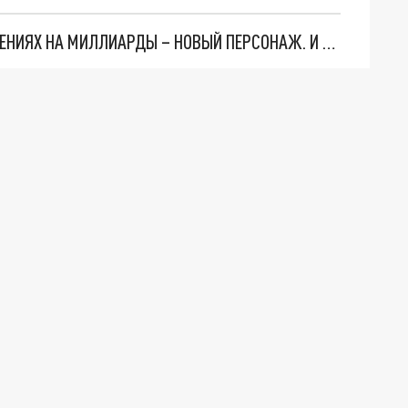
СЛЕДЫ ВЕДУТ В ЦЕНТРОБАНК… В ДЕЛЕ О ХИЩЕНИЯХ НА МИЛЛИАРДЫ – НОВЫЙ ПЕРСОНАЖ. И ОН УЖЕ В БЕГАХ