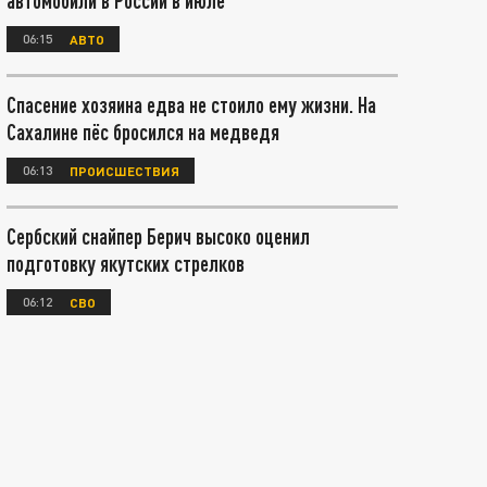
автомобили в России в июле
06:15
АВТО
Спасение хозяина едва не стоило ему жизни. На
Сахалине пёс бросился на медведя
06:13
ПРОИСШЕСТВИЯ
Сербский снайпер Берич высоко оценил
подготовку якутских стрелков
06:12
СВО