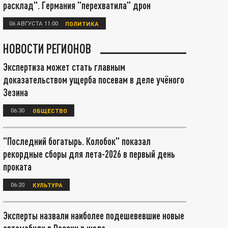
расклад". Германия "перехватила" дрон
06 АВГУСТА 11:00
ПОЛИТИКА
НОВОСТИ РЕГИОНОВ
Экспертиза может стать главным
доказательством ущерба посевам в деле учёного
Зезина
06:30
ОБЩЕСТВО
"Последний богатырь. Колобок" показал
рекордные сборы для лета-2026 в первый день
проката
06:20
КУЛЬТУРА
Эксперты назвали наиболее подешевевшие новые