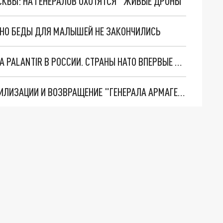
ОСКВЫ: НА ГЕНЕРАЛОВ ОХОТЯТСЯ "ЖИВЫЕ ДРОНЫ"
. НО БЕДЫ ДЛЯ МАЛЫШЕЙ НЕ ЗАКОНЧИЛИСЬ
"ОЧЕНЬ ПЛОХИЕ НОВОСТИ": БОЛЬШАЯ ОШИБКА PALANTIR В РОССИИ. СТРАНЫ НАТО ВПЕРВЫЕ ЗА СВО ОСТАНОВИЛИ ПОСТАВКИ ОРУЖИЯ. ВСУ ТЕРЯЮТ ПРИГРАНИЧЬЕ?
ТРИ ГЛАВНЫХ ИНСАЙДА ОБ СВО. ОТМЕНА МОБИЛИЗАЦИИ И ВОЗВРАЩЕНИЕ "ГЕНЕРАЛА АРМАГЕДДОНА"? ОТЛИЧНЫЕ НОВОСТИ, КОТОРЫЕ ЖДАЛИ ВСЕ