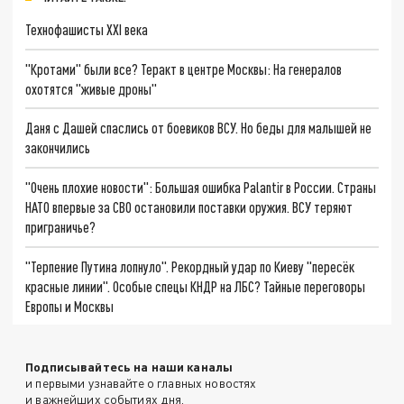
Технофашисты XXI века
"Кротами" были все? Теракт в центре Москвы: На генералов
охотятся "живые дроны"
Даня с Дашей спаслись от боевиков ВСУ. Но беды для малышей не
закончились
"Очень плохие новости": Большая ошибка Palantir в России. Страны
НАТО впервые за СВО остановили поставки оружия. ВСУ теряют
приграничье?
"Терпение Путина лопнуло". Рекордный удар по Киеву "пересёк
красные линии". Особые спецы КНДР на ЛБС? Тайные переговоры
Европы и Москвы
Подписывайтесь на наши каналы
и первыми узнавайте о главных новостях
и важнейших событиях дня.