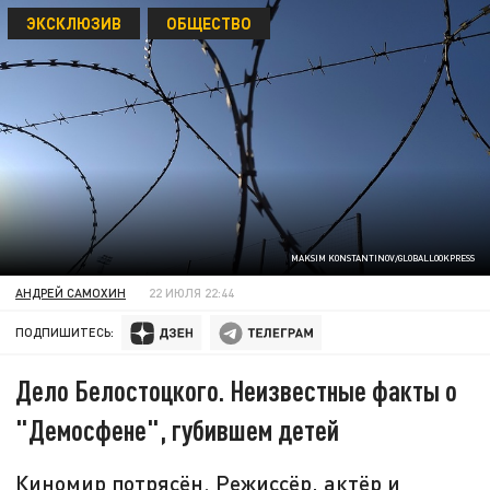
ЭКСКЛЮЗИВ
ОБЩЕСТВО
MAKSIM KONSTANTINOV/GLOBALLOOKPRESS
АНДРЕЙ САМОХИН
22 ИЮЛЯ 22:44
ПОДПИШИТЕСЬ:
Дело Белостоцкого. Неизвестные факты о
"Демосфене", губившем детей
Киномир потрясён. Режиссёр, актёр и