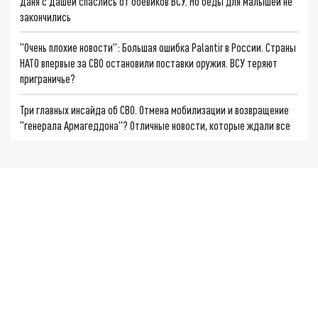
Даня с Дашей спаслись от боевиков ВСУ. Но беды для малышей не
закончились
"Очень плохие новости": Большая ошибка Palantir в России. Страны
НАТО впервые за СВО остановили поставки оружия. ВСУ теряют
приграничье?
Три главных инсайда об СВО. Отмена мобилизации и возвращение
"генерала Армагеддона"? Отличные новости, которые ждали все