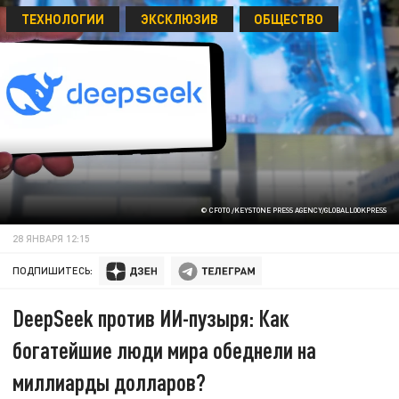
ТЕХНОЛОГИИ
ЭКСКЛЮЗИВ
ОБЩЕСТВО
© CFOTO /KEYSTONE PRESS AGENCY/GLOBALLOOKPRESS
28 ЯНВАРЯ 12:15
ПОДПИШИТЕСЬ:
DeepSeek против ИИ-пузыря: Как
богатейшие люди мира обеднели на
миллиарды долларов?