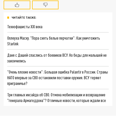
ЧИТАЙТЕ ТАКЖЕ:
Технофашисты XXI века
Оплеуха Маску. "Пора снять белые перчатки": Как уничтожить
Starlink
Даня с Дашей спаслись от боевиков ВСУ. Но беды для малышей не
закончились
"Очень плохие новости": Большая ошибка Palantir в России. Страны
НАТО впервые за СВО остановили поставки оружия. ВСУ теряют
приграничье?
Три главных инсайда об СВО. Отмена мобилизации и возвращение
"генерала Армагеддона"? Отличные новости, которые ждали все