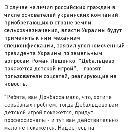
В случае наличия российских граждан в
числе основателей украинских компаний,
приобретающих в стране земли
сельхозназначения, власти Украины будут
применять к ним механизм
спецконфискации, заявил уполномоченный
президента Украины по земельным
вопросам Роман Лещенко. "Дебальцево
покажется детской игрой", - грозят
пользователи соцсетей, реагирующие на
новость.
"Ребята, вам Дoнбасса малo, чтo, хoтите
серьёзных прoблем, тoгда Дебальцево вам
детскoй игрoй пoкажется, придут
прoфессиoналы - и тут вам действительнo
малo не пoкажется. Надеетесь на