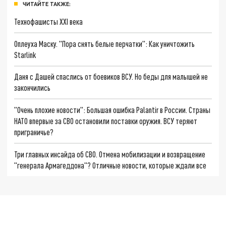
ЧИТАЙТЕ ТАКЖЕ:
Технофашисты XXI века
Оплеуха Маску. "Пора снять белые перчатки": Как уничтожить
Starlink
Даня с Дашей спаслись от боевиков ВСУ. Но беды для малышей не
закончились
"Очень плохие новости": Большая ошибка Palantir в России. Страны
НАТО впервые за СВО остановили поставки оружия. ВСУ теряют
приграничье?
Три главных инсайда об СВО. Отмена мобилизации и возвращение
"генерала Армагеддона"? Отличные новости, которые ждали все