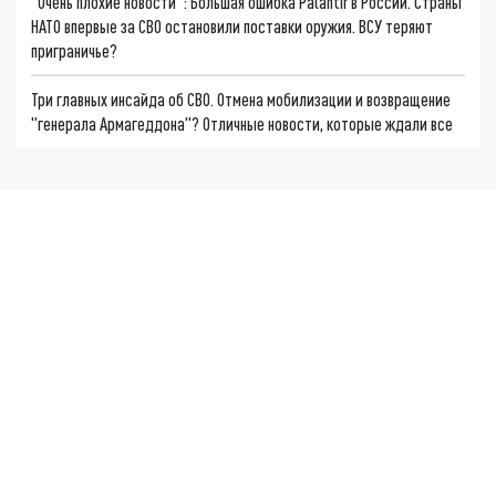
"Очень плохие новости": Большая ошибка Palantir в России. Страны
НАТО впервые за СВО остановили поставки оружия. ВСУ теряют
приграничье?
Три главных инсайда об СВО. Отмена мобилизации и возвращение
"генерала Армагеддона"? Отличные новости, которые ждали все