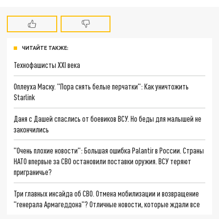
ЧИТАЙТЕ ТАКЖЕ:
Технофашисты XXI века
Оплеуха Маску. "Пора снять белые перчатки": Как уничтожить
Starlink
Даня с Дашей спаслись от боевиков ВСУ. Но беды для малышей не
закончились
"Очень плохие новости": Большая ошибка Palantir в России. Страны
НАТО впервые за СВО остановили поставки оружия. ВСУ теряют
приграничье?
Три главных инсайда об СВО. Отмена мобилизации и возвращение
"генерала Армагеддона"? Отличные новости, которые ждали все