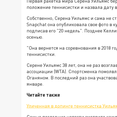
Первая ракетка мира Серена Уильямс бе
положение теннисистки и назвала дату вы
Собственно, Серена Уильямс и сама не с
Snapchat она опубликовала свое фото в 
подписав его "20 недель". Позднее Келли
осенью.
"Она вернется на соревнования в 2018 г
теннисистки.
Серене Уильямс 38 лет, она не раз возг
ассоциации (WTA). Спортсменка помолвле
Оганяном. В последний раз она участво
январе.
Читайте также
Уличенная в допинге теннисистка Уилья
Самые последние новости смотрите каж