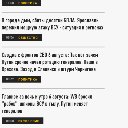
11:00
ПОЛИТИКА
В городе дым, сбиты десятки БПЛА: Ярославль
пережил мощную атаку ВСУ - ситуация в регионах
08:56
ОБЩЕСТВО
Сводка с фронтов СВО 6 августа: Так вот зачем
Путин срочно начал ротацию генералов. Наши в
Орехове. Заход в Славянск и штурм Чернигова
08:47
ПОЛИТИКА
Главное за ночь и утро 6 августа: WB бросил
"рабов", шпионы ВСУ в тылу, Путин меняет
генералов
08:00
ЭКСКЛЮЗИВ