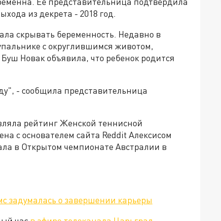
ременна. Ее представительница подтвердила
хода из декрета - 2018 год.
тала скрывать беременность. Недавно в
купальнике с округлившимся животом,
 Буш Новак объявила, что ребенок родится
оду", - сообщила представительница
лавляла рейтинг Женской теннисной
на с основателем сайта Reddit Алексисом
вала в Открытом чемпионате Австралии в
мс задумалась о завершении карьеры
дый час
в эфире телеканала Царьград
.