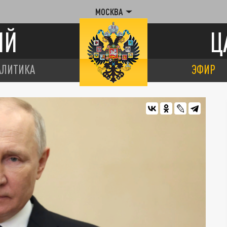
МОСКВА
ИЙ
Ц
АЛИТИКА
ЭФИР