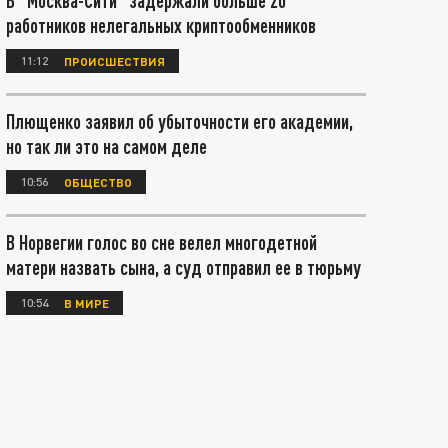
В "Москва-Сити" задержали больше 20
работников нелегальных криптообменников
11:12
ПРОИСШЕСТВИЯ
Плющенко заявил об убыточности его академии,
но так ли это на самом деле
10:56
ОБЩЕСТВО
В Норвегии голос во сне велел многодетной
матери назвать сына, а суд отправил ее в тюрьму
10:54
В МИРЕ