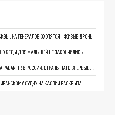
ОСКВЫ: НА ГЕНЕРАЛОВ ОХОТЯТСЯ "ЖИВЫЕ ДРОНЫ"
. НО БЕДЫ ДЛЯ МАЛЫШЕЙ НЕ ЗАКОНЧИЛИСЬ
"ОЧЕНЬ ПЛОХИЕ НОВОСТИ": БОЛЬШАЯ ОШИБКА PALANTIR В РОССИИ. СТРАНЫ НАТО ВПЕРВЫЕ ЗА СВО ОСТАНОВИЛИ ПОСТАВКИ ОРУЖИЯ. ВСУ ТЕРЯЮТ ПРИГРАНИЧЬЕ?
О ИРАНСКОМУ СУДНУ НА КАСПИИ РАСКРЫТА