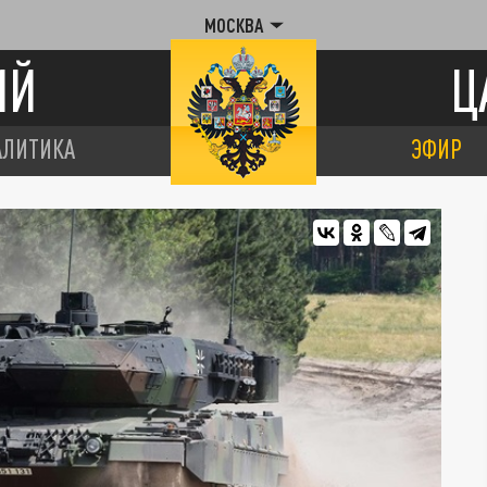
МОСКВА
ИЙ
Ц
АЛИТИКА
ЭФИР