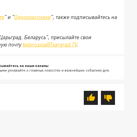
те
" и "
Одноклассники
", также подписывайтесь на
"Царьград. Беларусь", присылайте свои
ную почту
belorussia@Tsargrad.TV
.
сывайтесь на наши каналы
ыми узнавайте о главных новостях и важнейших событиях дня.