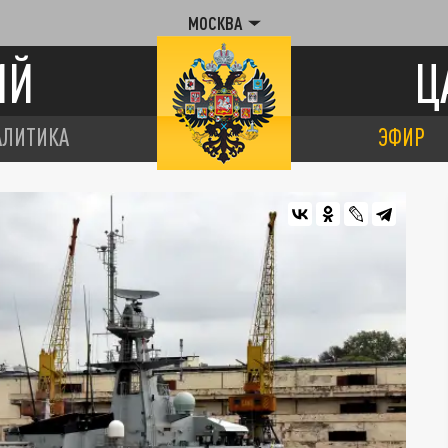
МОСКВА
ИЙ
Ц
АЛИТИКА
ЭФИР