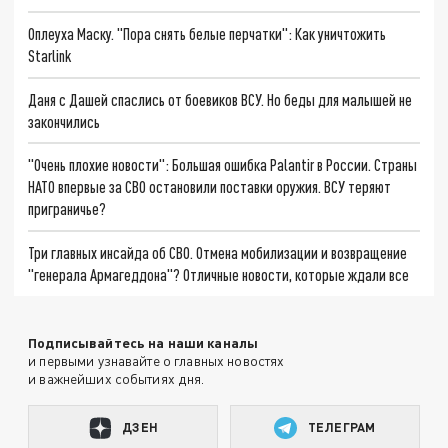
Оплеуха Маску. "Пора снять белые перчатки": Как уничтожить
Starlink
Даня с Дашей спаслись от боевиков ВСУ. Но беды для малышей не
закончились
"Очень плохие новости": Большая ошибка Palantir в России. Страны
НАТО впервые за СВО остановили поставки оружия. ВСУ теряют
приграничье?
Три главных инсайда об СВО. Отмена мобилизации и возвращение
"генерала Армагеддона"? Отличные новости, которые ждали все
Подписывайтесь на наши каналы
и первыми узнавайте о главных новостях
и важнейших событиях дня.
ДЗЕН
ТЕЛЕГРАМ