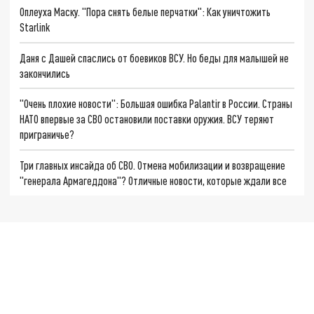
Оплеуха Маску. "Пора снять белые перчатки": Как уничтожить
Starlink
Даня с Дашей спаслись от боевиков ВСУ. Но беды для малышей не
закончились
"Очень плохие новости": Большая ошибка Palantir в России. Страны
НАТО впервые за СВО остановили поставки оружия. ВСУ теряют
приграничье?
Три главных инсайда об СВО. Отмена мобилизации и возвращение
"генерала Армагеддона"? Отличные новости, которые ждали все