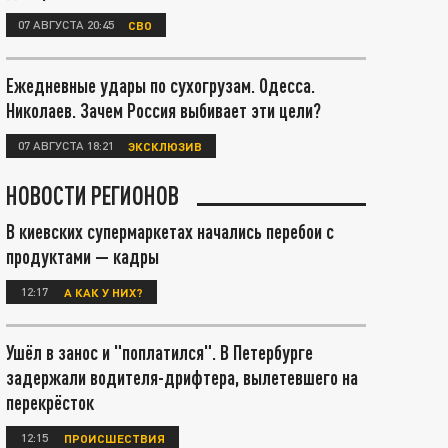
07 АВГУСТА 20:45
СВО
Ежедневные удары по сухогрузам. Одесса.
Николаев. Зачем Россия выбивает эти цели?
07 АВГУСТА 18:21
ЭКСКЛЮЗИВ
НОВОСТИ РЕГИОНОВ
В киевских супермаркетах начались перебои с
продуктами — кадры
12:17
А КАК У НИХ?
Ушёл в занос и "поплатился". В Петербурге
задержали водителя-дрифтера, вылетевшего на
перекрёсток
12:15
ПРОИСШЕСТВИЯ