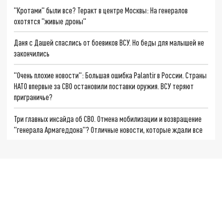
"Кротами" были все? Теракт в центре Москвы: На генералов
охотятся "живые дроны"
Даня с Дашей спаслись от боевиков ВСУ. Но беды для малышей не
закончились
"Очень плохие новости": Большая ошибка Palantir в России. Страны
НАТО впервые за СВО остановили поставки оружия. ВСУ теряют
приграничье?
Три главных инсайда об СВО. Отмена мобилизации и возвращение
"генерала Армагеддона"? Отличные новости, которые ждали все