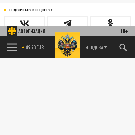
ПОДЕЛИТЬСЯ В СОЦСЕТЯХ:
18+
АВТОРИЗАЦИЯ
89.93 EUR
МОЛДОВА
85.64 BRENT
Новости smi2.ru