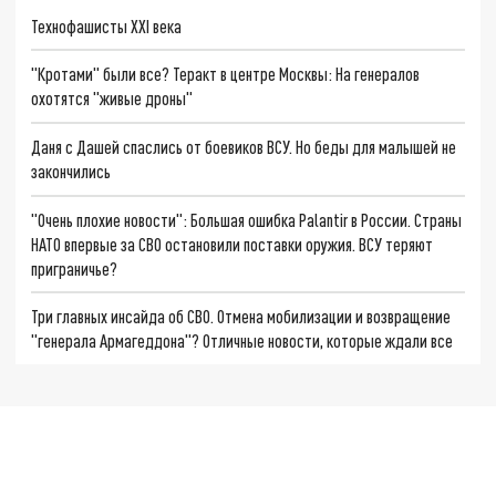
Технофашисты XXI века
"Кротами" были все? Теракт в центре Москвы: На генералов
охотятся "живые дроны"
Даня с Дашей спаслись от боевиков ВСУ. Но беды для малышей не
закончились
"Очень плохие новости": Большая ошибка Palantir в России. Страны
НАТО впервые за СВО остановили поставки оружия. ВСУ теряют
приграничье?
Три главных инсайда об СВО. Отмена мобилизации и возвращение
"генерала Армагеддона"? Отличные новости, которые ждали все