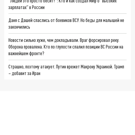
"Людей это просто бесит!": Кто и как создал миф о "высоких
зарплатах" в России
Даня с Дашей спаслись от боевиков ВСУ. Но беды для малышей не
закончились
Новости сильно хуже, чем докладывали. Враг форсировал реку.
Оборона провалена. Кто по глупости спалил позиции ВС России на
важнейшем фронте?
Страшно, поэтому атакует. Путин врежет Макрону Украиной. Трамп
– добавит за Иран