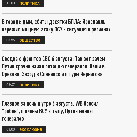
11:00
ПОЛИТИКА
В городе дым, сбиты десятки БПЛА: Ярославль
пережил мощную атаку ВСУ - ситуация в регионах
08:56
ОБЩЕСТВО
Сводка с фронтов СВО 6 августа: Так вот зачем
Путин срочно начал ротацию генералов. Наши в
Орехове. Заход в Славянск и штурм Чернигова
08:47
ПОЛИТИКА
Главное за ночь и утро 6 августа: WB бросил
"рабов", шпионы ВСУ в тылу, Путин меняет
генералов
08:00
ЭКСКЛЮЗИВ