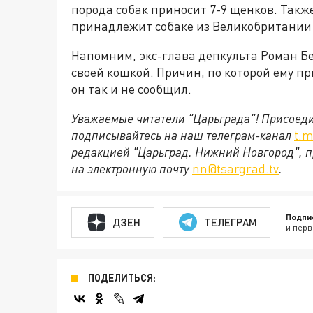
порода собак приносит 7-9 щенков. Также
принадлежит собаке из Великобритании -
Напомним, экс-глава депкульта Роман Б
своей кошкой. Причин, по которой ему п
он так и не сообщил.
Уважаемые читатели "Царьграда"!
Присоеди
подписывайтесь на наш телеграм-канал
t.m
редакцией "Царьград. Нижний Новгород", п
на электронную почту
nn@tsargrad.tv
.
Подпи
ДЗЕН
ТЕЛЕГРАМ
и перв
ПОДЕЛИТЬСЯ: