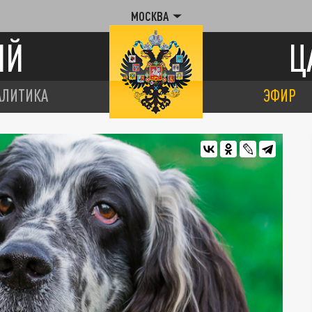
МОСКВА
ИЙ
Ц
АЛИТИКА
ЭФИР