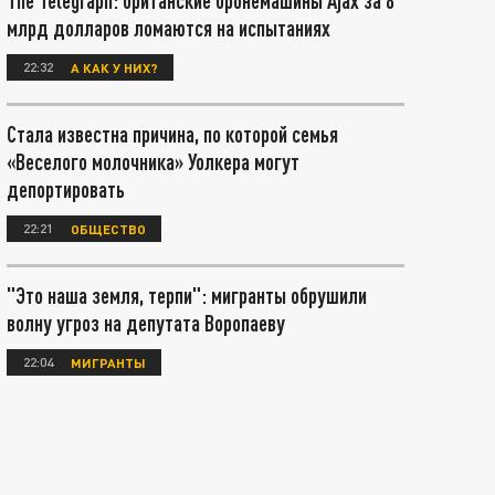
The Telegraph: британские бронемашины Ajax за 8
млрд долларов ломаются на испытаниях
22:32
А КАК У НИХ?
Стала известна причина, по которой семья
«Веселого молочника» Уолкера могут
депортировать
22:21
ОБЩЕСТВО
"Это наша земля, терпи": мигранты обрушили
волну угроз на депутата Воропаеву
22:04
МИГРАНТЫ