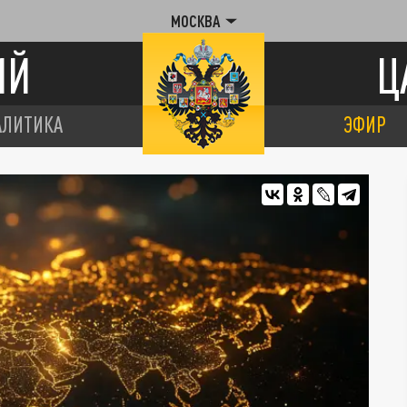
МОСКВА
ИЙ
Ц
АЛИТИКА
ЭФИР