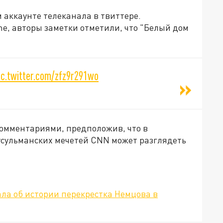
 аккаунте телеканала в твиттере.
e, авторы заметки отметили, что "Белый дом
ic.twitter.com/zfz9r291wo
омментариями, предположив, что в
сульманских мечетей CNN может разглядеть
ла об истории перекрестка Немцова в