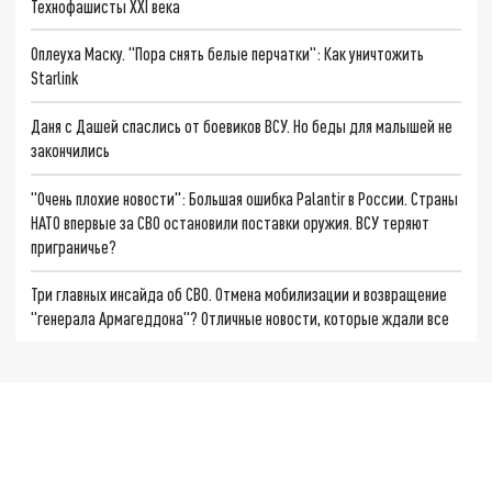
Технофашисты XXI века
Оплеуха Маску. "Пора снять белые перчатки": Как уничтожить
Starlink
Даня с Дашей спаслись от боевиков ВСУ. Но беды для малышей не
закончились
"Очень плохие новости": Большая ошибка Palantir в России. Страны
НАТО впервые за СВО остановили поставки оружия. ВСУ теряют
приграничье?
Три главных инсайда об СВО. Отмена мобилизации и возвращение
"генерала Армагеддона"? Отличные новости, которые ждали все