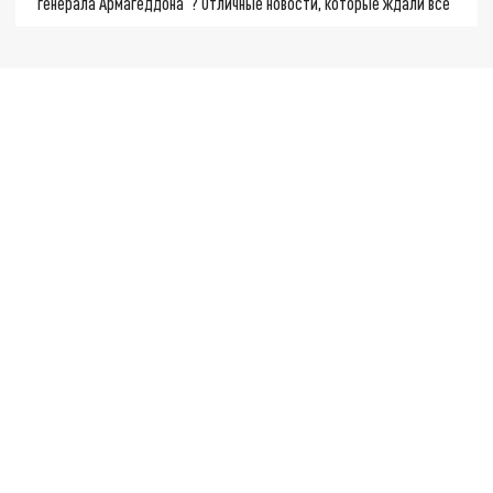
"генерала Армагеддона"? Отличные новости, которые ждали все