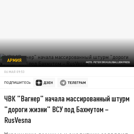
АРМИЯ
ФОТО: PETER DRUK/GLOBALLOOKPRESS
06 МАЯ 09:53
ПОДПИШИТЕСЬ:
ЧВК "Вагнер" начала массированный штурм
"дороги жизни" ВСУ под Бахмутом –
RusVesna