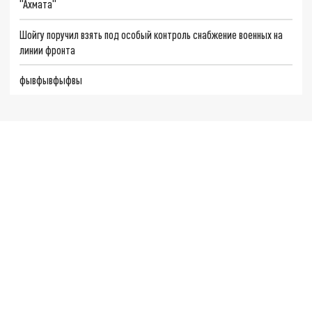
"Ахмата"
Шойгу поручил взять под особый контроль снабжение военных на
линии фронта
фывфывфыфвы