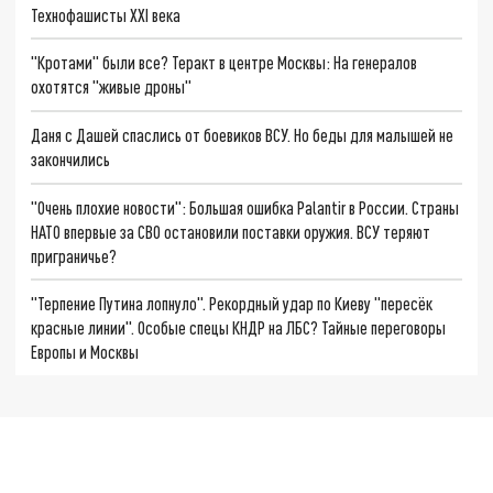
Технофашисты XXI века
"Кротами" были все? Теракт в центре Москвы: На генералов
охотятся "живые дроны"
Даня с Дашей спаслись от боевиков ВСУ. Но беды для малышей не
закончились
"Очень плохие новости": Большая ошибка Palantir в России. Страны
НАТО впервые за СВО остановили поставки оружия. ВСУ теряют
приграничье?
"Терпение Путина лопнуло". Рекордный удар по Киеву "пересёк
красные линии". Особые спецы КНДР на ЛБС? Тайные переговоры
Европы и Москвы