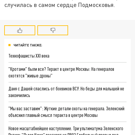
случилась в самом сердце Подмосковья.
ЧИТАЙТЕ ТАКЖЕ:
Технофашисты XXI века
"Кротами" были все? Теракт в центре Москвы: На генералов
охотятся "живые дроны"
Даня с Дашей спаслись от боевиков ВСУ. Но беды для малышей не
закончились
"Мы вас заставим": Жуткие детали охоты на генерала. Зеленский
объяснил главный смысл теракта в центре Москвы
Новое масштабнейшее наступление. Три ультиматума Зеленского
Путину. "Львов Кима" поставят на ПВО? Глобальный прорыв под