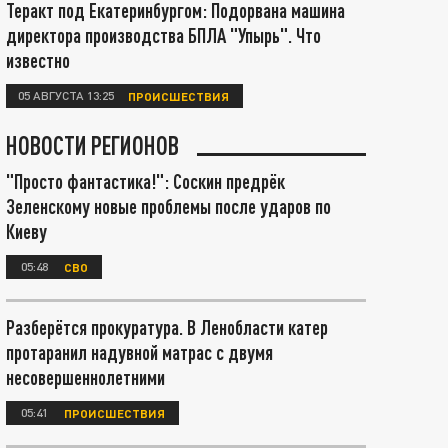
Теракт под Екатеринбургом: Подорвана машина
директора производства БПЛА "Упырь". Что
известно
05 АВГУСТА 13:25
ПРОИСШЕСТВИЯ
НОВОСТИ РЕГИОНОВ
"Просто фантастика!": Соскин предрёк
Зеленскому новые проблемы после ударов по
Киеву
05:48
СВО
Разберётся прокуратура. В Ленобласти катер
протаранил надувной матрас с двумя
несовершеннолетними
05:41
ПРОИСШЕСТВИЯ