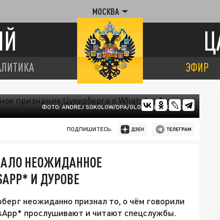
МОСКВА
ИЙ
Ц
АЛИТИКА
ЭФИР
ФОТО: ANDREJ SOKOLOW/DPA/GLOBAL LOOK PRESS
ПОДПИШИТЕСЬ:
УЧАЛО НЕОЖИДАННОЕ
SAPP* И ДУРОВЕ
берг неожиданно признал то, о чём говорили
tsApp* прослушивают и читают спецслужбы.