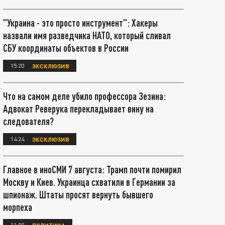
"Украина - это просто инструмент": Хакеры
назвали имя разведчика НАТО, который сливал
СБУ координаты объектов в России
15:20
ЭКСКЛЮЗИВ
Что на самом деле убило профессора Зезина:
Адвокат Реверука перекладывает вину на
следователя?
14:24
ЭКСКЛЮЗИВ
Главное в иноСМИ 7 августа: Трамп почти помирил
Москву и Киев. Украинца схватили в Германии за
шпионаж. Штаты просят вернуть бывшего
морпеха
11:00
ПОЛИТИКА