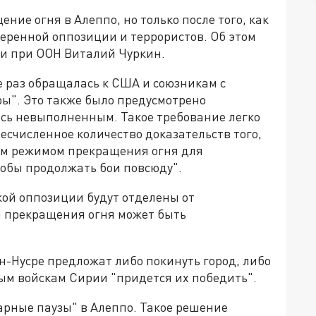
ение огня в Алеппо, но только после того, как
еренной оппозиции и террористов. Об этом
ии при ООН Виталий Чуркин.
не раз обращалась к США и союзникам с
ры". Это также было предусмотрено
ось невыполненным. Такое требование легко
бесчисленное количество доказательств того,
ым режимом прекращения огня для
тобы продолжать бои повсюду".
кой оппозиции будут отделены от
м прекращения огня может быть
н-Нусре предложат либо покинуть город, либо
м войскам Сирии "придется их победить".
арные паузы" в Алеппо. Такое решение