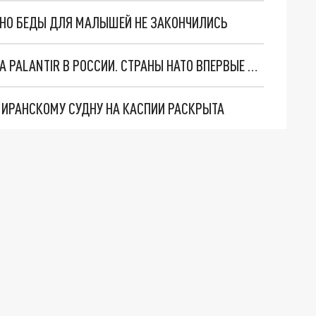
. НО БЕДЫ ДЛЯ МАЛЫШЕЙ НЕ ЗАКОНЧИЛИСЬ
"ОЧЕНЬ ПЛОХИЕ НОВОСТИ": БОЛЬШАЯ ОШИБКА PALANTIR В РОССИИ. СТРАНЫ НАТО ВПЕРВЫЕ ЗА СВО ОСТАНОВИЛИ ПОСТАВКИ ОРУЖИЯ. ВСУ ТЕРЯЮТ ПРИГРАНИЧЬЕ?
О ИРАНСКОМУ СУДНУ НА КАСПИИ РАСКРЫТА