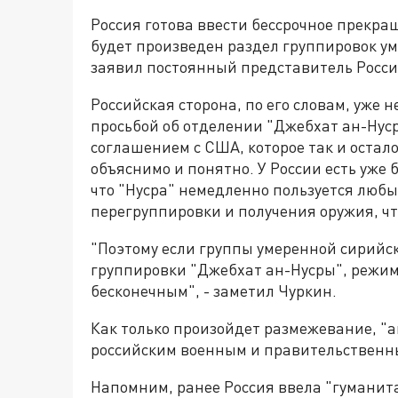
Россия готова ввести бессрочное прекращ
будет произведен раздел группировок ум
заявил постоянный представитель Росс
Российская сторона, по его словам, уже 
просьбой об отделении "Джебхат ан-Нус
соглашением с США, которое так и остал
объяснимо и понятно. У России есть уже 
что "Нусра" немедленно пользуется люб
перегруппировки и получения оружия, ч
"Поэтому если группы умеренной сирийс
группировки "Джебхат ан-Нусры", режи
бесконечным", - заметил Чуркин.
Как только произойдет размежевание, "а
российским военным и правительственны
Напомним, ранее Россия ввела "гуманит