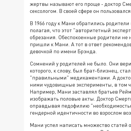
жертвы называют его проще - доктор См
сексологом. В своей сфере он пользовалс
В 1966 году к Мани обратились родител
полагая, что этот "авторитетный экспер
обрезания. Обеспокоенные родители не 
пришли к Мани. А тот в ответ рекомендо
девочкой по имени Брэнда.
Сомнений у родителей не было. Они вери
которого, к слову, был брат-близнец, ст
"правильными" медикаментами. А доктор 
ними чудовищные эксперименты, в том ч
Например, Мани заставлял братьев Рейме
изображать половые акты. Доктор Смерть
оправдывая педофилию "необходимостью
гендерной идентичности во взрослом воз
Мани успел написать множество статей о 