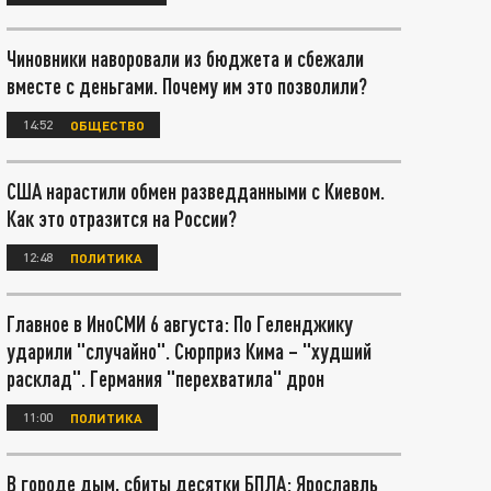
Чиновники наворовали из бюджета и сбежали
вместе с деньгами. Почему им это позволили?
14:52
ОБЩЕСТВО
США нарастили обмен разведданными с Киевом.
Как это отразится на России?
12:48
ПОЛИТИКА
Главное в ИноСМИ 6 августа: По Геленджику
ударили "случайно". Сюрприз Кима – "худший
расклад". Германия "перехватила" дрон
11:00
ПОЛИТИКА
В городе дым, сбиты десятки БПЛА: Ярославль