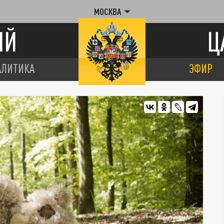
МОСКВА
ИЙ
Ц
АЛИТИКА
ЭФИР