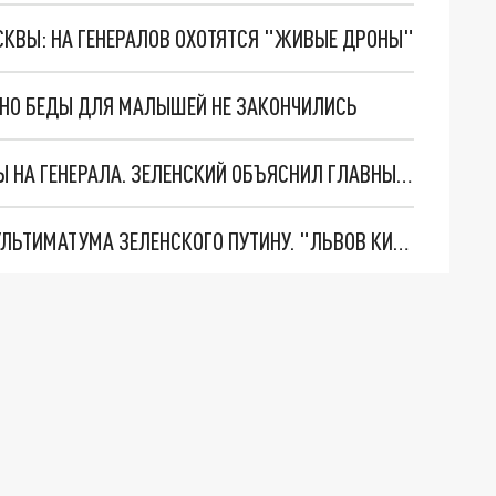
ОСКВЫ: НА ГЕНЕРАЛОВ ОХОТЯТСЯ "ЖИВЫЕ ДРОНЫ"
. НО БЕДЫ ДЛЯ МАЛЫШЕЙ НЕ ЗАКОНЧИЛИСЬ
"МЫ ВАС ЗАСТАВИМ": ЖУТКИЕ ДЕТАЛИ ОХОТЫ НА ГЕНЕРАЛА. ЗЕЛЕНСКИЙ ОБЪЯСНИЛ ГЛАВНЫЙ СМЫСЛ ТЕРАКТА В ЦЕНТРЕ МОСКВЫ
НОВОЕ МАСШТАБНЕЙШЕЕ НАСТУПЛЕНИЕ. ТРИ УЛЬТИМАТУМА ЗЕЛЕНСКОГО ПУТИНУ. "ЛЬВОВ КИМА" ПОСТАВЯТ НА ПВО? ГЛОБАЛЬНЫЙ ПРОРЫВ ПОД ЗАПОРОЖЬЕМ