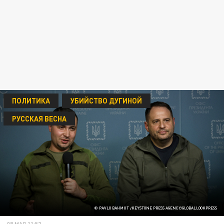
ПОЛИТИКА
УБИЙСТВО ДУГИНОЙ
РУССКАЯ ВЕСНА
© PAVLO BAHMUT /KEYSTONE PRESS AGENCY/GLOBALLOOKPRESS
08 МАЯ 11:52