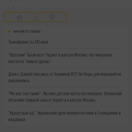
ЧИТАЙТЕ ТАКЖЕ:
Технофашисты XXI века
"Кротами" были все? Теракт в центре Москвы: На генералов
охотятся "живые дроны"
Даня с Дашей спаслись от боевиков ВСУ. Но беды для малышей не
закончились
"Мы вас заставим": Жуткие детали охоты на генерала. Зеленский
объяснил главный смысл теракта в центре Москвы
"Курортный ад": Украинский дрон превратил пляж в Геленджике в
кладбище