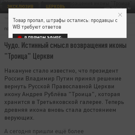
ЭКСКЛЮЗИВ
ЦЕРКОВЬ
ФОТО: PATRIARCHIA.RU
16 МАЯ 19:19
Товар пропал, штрафы остались: продавцы с
WB требуют ответов
ПОДПИШИТЕСЬ:
В ПРЯМОМ ЭФИРЕ:
Чудо. Истинный смысл возвращения иконы
"Троица" Церкви
Накануне стало известно, что президент
России Владимир Путин принял решение
вернуть Русской Православной Церкви
икону Андрея Рублёва "Троица", которая
хранится в Третьяковской галерее. Теперь
древняя икона вновь стала достоянием
верующих.
А сегодня пришли ещё более