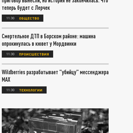
Приговор вынесли, но история не закончилась. Что
теперь будет с Лерчек
11:30
ОБЩЕСТВО
Смертельное ДТП в Борском районе: машина
опрокинулась в кювет у Мордвинки
11:30
ПРОИСШЕСТВИЯ
Wildberries разрабатывает "убийцу" мессенджера
МАХ
11:30
ТЕХНОЛОГИИ