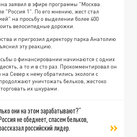
ина заявил в эфире программы "Москва.
 "Россия 1". По его мнению, жест стал
ей" на просьбу о выделении более 400
роить велосипедные дорожки.
рства и пригрозил директору парка Анатолию
бъяснил эту реакцию.
росьбы о финансировании начинаются с одних
десять, а то и в сто раз. Прокомментировал он
и на Север к нему обратились экологи с
продолжают уничтожать бельков, жестоко
торговать их шкурами.
олько они на этом зарабатывают?“
 Россия не обеднеет, спасем бельков,
рассказал российский лидер.