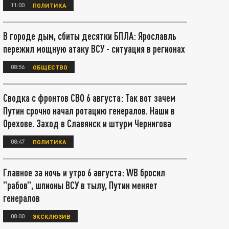
11:00
ПОЛИТИКА
В городе дым, сбиты десятки БПЛА: Ярославль
пережил мощную атаку ВСУ - ситуация в регионах
08:56
ОБЩЕСТВО
Сводка с фронтов СВО 6 августа: Так вот зачем
Путин срочно начал ротацию генералов. Наши в
Орехове. Заход в Славянск и штурм Чернигова
08:47
ПОЛИТИКА
Главное за ночь и утро 6 августа: WB бросил
"рабов", шпионы ВСУ в тылу, Путин меняет
генералов
08:00
ЭКСКЛЮЗИВ