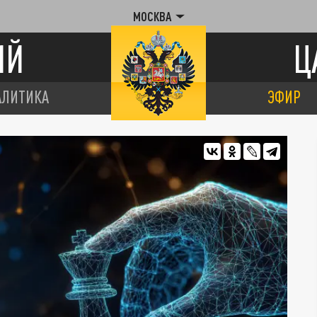
МОСКВА
ИЙ
Ц
АЛИТИКА
ЭФИР