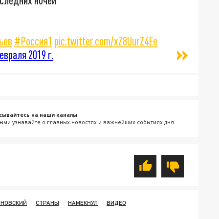
оследних ночей
ьев
#Россия1
pic.twitter.com/xZ8UurZ4Ee
евраля 2019 г.
сывайтесь на наши каналы
ыми узнавайте о главных новостях и важнейших событиях дня.
НОВСКИЙ
СТРАНЫ
НАМЕКНУЛ
ВИДЕО