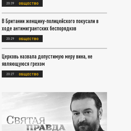
20:39
ОБЩЕСТВО
В Британии женщину-полицейского покусали в
ходе антимигрантских беспорядков
20:29
ОБЩЕСТВО
Церковь назвала допустимую меру вина, не
являющуюся грехом
20:27
ОБЩЕСТВО