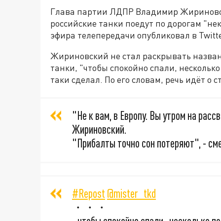
Глава партии ЛДПР Владимир Жириновск
российские танки поедут по дорогам "н
эфира телепередачи опубликовал в Twit
Жириновский не стал раскрывать названи
танки, "чтобы спокойно спали, несколько
таки сделал. По его словам, речь идёт о 
"Не к вам, в Европу. Вы утром на расс
Жириновский.
"Прибалты точно сон потеряют", - см
#Repost
@mister_tkd
・・・