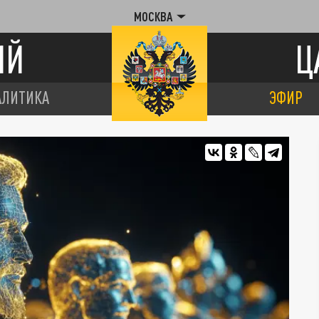
МОСКВА
ИЙ
Ц
АЛИТИКА
ЭФИР