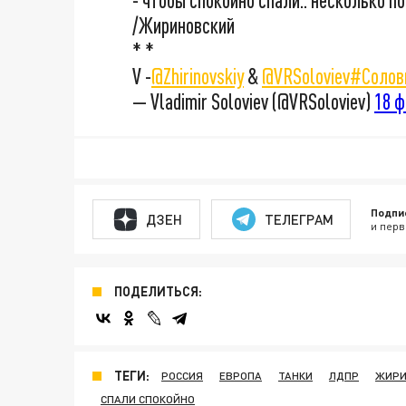
- чтобы спокойно спали.. несколько п
/Жириновский
* *
V -
@Zhirinovskiy
&
@VRSoloviev
#Солов
— Vladimir Soloviev (@VRSoloviev)
18 ф
Подпи
ДЗЕН
ТЕЛЕГРАМ
и перв
ПОДЕЛИТЬСЯ:
ТЕГИ:
РОССИЯ
ЕВРОПА
ТАНКИ
ЛДПР
ЖИРИ
СПАЛИ СПОКОЙНО