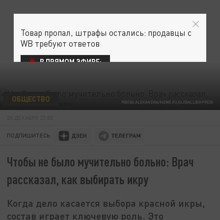
Товар пропал, штрафы остались: продавцы с
WB требуют ответов
В ПРЯМОМ ЭФИРЕ:
ОБЩЕСТВО
POGIBA ALEXANDRA/NEWS.RU/GLOBALLOOKPRESS
26 ДЕКАБРЯ 22:00
ПОДПИШИТЕСЬ:
Чтобы не было мучительно больно: Врач
рассказал, как выбирать икру
Когда дело касается выбора красной икры,
состав играет ключевую роль. Это