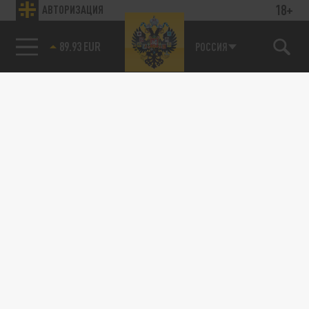
18+
АВТОРИЗАЦИЯ
89.93 EUR
РОССИЯ