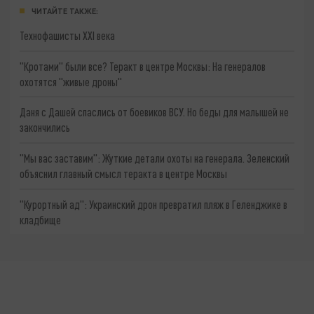
ЧИТАЙТЕ ТАКЖЕ:
Технофашисты XXI века
"Кротами" были все? Теракт в центре Москвы: На генералов
охотятся "живые дроны"
Даня с Дашей спаслись от боевиков ВСУ. Но беды для малышей не
закончились
"Мы вас заставим": Жуткие детали охоты на генерала. Зеленский
объяснил главный смысл теракта в центре Москвы
"Курортный ад": Украинский дрон превратил пляж в Геленджике в
кладбище