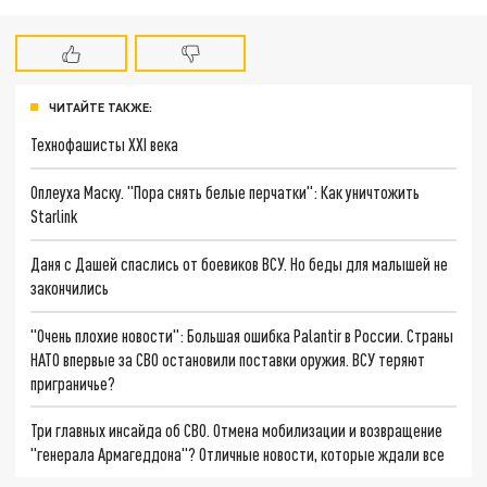
ЧИТАЙТЕ ТАКЖЕ:
Технофашисты XXI века
Оплеуха Маску. "Пора снять белые перчатки": Как уничтожить
Starlink
Даня с Дашей спаслись от боевиков ВСУ. Но беды для малышей не
закончились
"Очень плохие новости": Большая ошибка Palantir в России. Страны
НАТО впервые за СВО остановили поставки оружия. ВСУ теряют
приграничье?
Три главных инсайда об СВО. Отмена мобилизации и возвращение
"генерала Армагеддона"? Отличные новости, которые ждали все