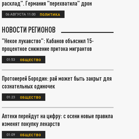
расклад". Германия "перехватила" дрон
06 АВГУСТА 11:00
ПОЛИТИКА
НОВОСТИ РЕГИОНОВ
"Некое лукавство": Кабанов объяснил 15-
процентное снижение притока мигрантов
01:53
ОБЩЕСТВО
Протоиерей Бородин: рай может быть закрыт для
сознательных одиночек
01:23
ОБЩЕСТВО
Аптеки перейдут на цифру: с осени новые правила
изменят покупку лекарств
01:09
ОБЩЕСТВО