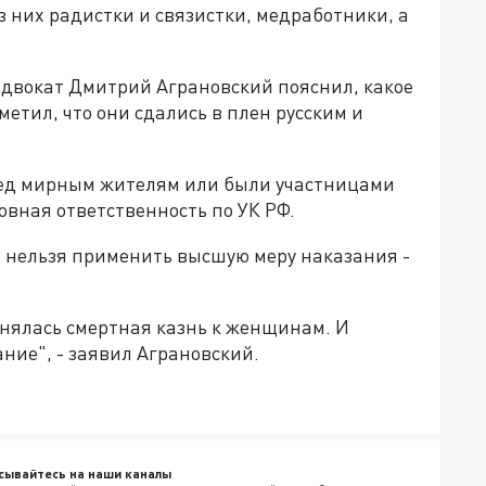
з них радистки и связистки, медработники, а
двокат Дмитрий Аграновский пояснил, какое
етил, что они сдались в плен русским и
ред мирным жителям или были участницами
вная ответственность по УК РФ.
 нельзя применить высшую меру наказания -
енялась смертная казнь к женщинам. И
ние", - заявил Аграновский.
сывайтесь на наши каналы