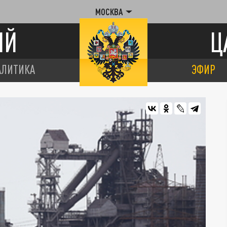
МОСКВА
ИЙ
Ц
АЛИТИКА
ЭФИР