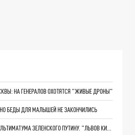
ОСКВЫ: НА ГЕНЕРАЛОВ ОХОТЯТСЯ "ЖИВЫЕ ДРОНЫ"
. НО БЕДЫ ДЛЯ МАЛЫШЕЙ НЕ ЗАКОНЧИЛИСЬ
НОВОЕ МАСШТАБНЕЙШЕЕ НАСТУПЛЕНИЕ. ТРИ УЛЬТИМАТУМА ЗЕЛЕНСКОГО ПУТИНУ. "ЛЬВОВ КИМА" ПОСТАВЯТ НА ПВО? ГЛОБАЛЬНЫЙ ПРОРЫВ ПОД ЗАПОРОЖЬЕМ