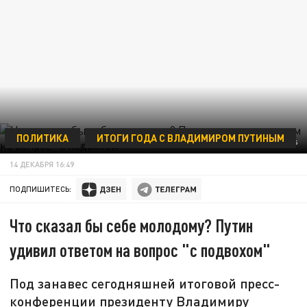
ПОЛИТИКА
ИТОГИ ГОДА С ВЛАДИМИРОМ ПУТИНЫМ
KREMLIN POOL/VIA GLOBAL LOOK PRESS/GLOBALLOOKPRESS
14 ДЕКАБРЯ 16:49
ПОДПИШИТЕСЬ:
Что сказал бы себе молодому? Путин
удивил ответом на вопрос "с подвохом"
Под занавес сегодняшней итоговой пресс-
конференции президенту Владимиру