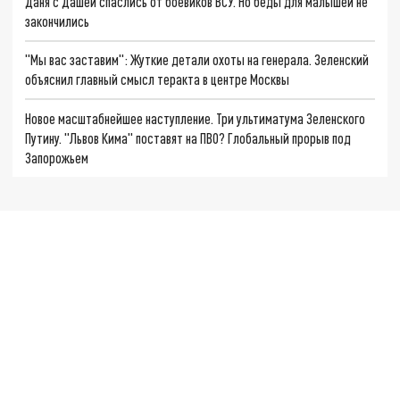
Даня с Дашей спаслись от боевиков ВСУ. Но беды для малышей не
закончились
"Мы вас заставим": Жуткие детали охоты на генерала. Зеленский
объяснил главный смысл теракта в центре Москвы
Новое масштабнейшее наступление. Три ультиматума Зеленского
Путину. "Львов Кима" поставят на ПВО? Глобальный прорыв под
Запорожьем