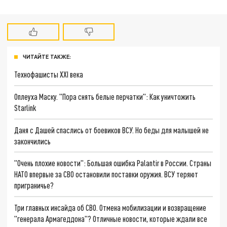
ЧИТАЙТЕ ТАКЖЕ:
Технофашисты XXI века
Оплеуха Маску. "Пора снять белые перчатки": Как уничтожить
Starlink
Даня с Дашей спаслись от боевиков ВСУ. Но беды для малышей не
закончились
"Очень плохие новости": Большая ошибка Palantir в России. Страны
НАТО впервые за СВО остановили поставки оружия. ВСУ теряют
приграничье?
Три главных инсайда об СВО. Отмена мобилизации и возвращение
"генерала Армагеддона"? Отличные новости, которые ждали все