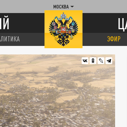
МОСКВА
ИЙ
Ц
АЛИТИКА
ЭФИР