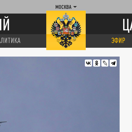
МОСКВА
ИЙ
Ц
АЛИТИКА
ЭФИР